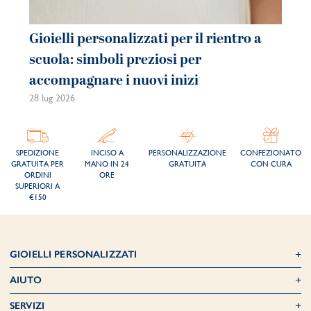
Gioielli personalizzati per il rientro a
Gi
scuola: simboli preziosi per
co
accompagnare i nuovi inizi
be
28 lug 2026
21 
SPEDIZIONE
INCISO A
PERSONALIZZAZIONE
CONFEZIONATO
GRATUITA PER
MANO IN 24
GRATUITA
CON CURA
ORDINI
ORE
SUPERIORI A
€150
GIOIELLI PERSONALIZZATI
AIUTO
SERVIZI