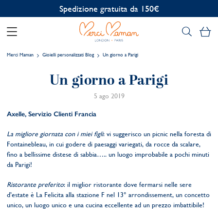
Spedizione gratuita da 150€
Il
Merci Maman
Gioielli personalizzati Blog
Un giorno a Parigi
Un giorno a Parigi
5 ago 2019
Axelle, Servizio Clienti Francia
La migliore giornata con i miei figli
: vi suggerisco un picnic nella foresta di
Fontainebleau, in cui godere di paesaggi variegati, da rocce da scalare,
fino a bellissime distese di sabbia….. un luogo improbabile a pochi minuti
da Parigi!
Ristorante preferito
: il miglior ristorante dove fermarsi nelle sere
d’estate è La Felicita alla stazione F nel 13° arrondissement, un concetto
unico, un luogo unico e una cucina eccellente ad un prezzo imbattibile!