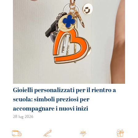
Gioielli personalizzati per il rientro a
Gi
scuola: simboli preziosi per
co
accompagnare i nuovi inizi
be
28 lug 2026
21 