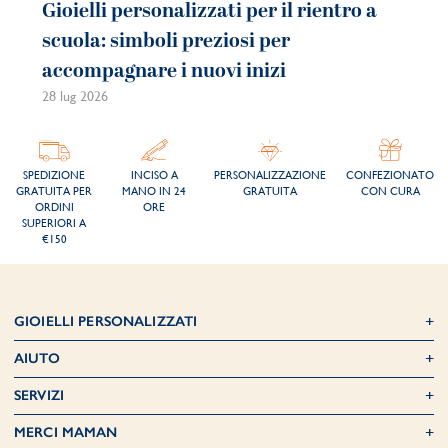
Gioielli personalizzati per il rientro a
Gi
scuola: simboli preziosi per
co
accompagnare i nuovi inizi
be
28 lug 2026
21 
SPEDIZIONE
INCISO A
PERSONALIZZAZIONE
CONFEZIONATO
GRATUITA PER
MANO IN 24
GRATUITA
CON CURA
ORDINI
ORE
SUPERIORI A
€150
GIOIELLI PERSONALIZZATI
AIUTO
SERVIZI
MERCI MAMAN