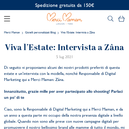
Spedizione gratuita da 150€
Il
Merci Maman
Gioielli personalizzati Blog
Viva l’Estate: Intervista a Zâna
Viva l’Estate: Intervista a Zâna
5 lug 2021
Di seguito vi proponiamo alcuni dei nostri prodotti preferiti di questa
estate e un’intervista con la modella, nonché Responsabile di Digital
Marketing qui a Merci Maman: Zâna.
Innanzitutto, grazie mille per aver partecipato allo shooting! Parlaci
un po’ di te
Ciao, sono la Responsabile di Digital Marketing qui a Merci Maman, e da
un anno a questa parte mi occupo della nostra presenza digitale a livello
globale. Quando non sono alle prese con nuove campagne digitali per
promuovere il nostro bellissimo brand alle mamme di tutto il mondo, mi