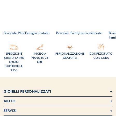
Bracciale Mini Famiglia cristallo
Bracciale Family personalizzato
Brac
Fami
SPEDIZIONE
INCISO A
PERSONALIZZAZIONE
CONFEZIONATO
GRATUITA PER
MANO IN 24
GRATUITA
CON CURA
ORDINI
ORE
SUPERIORI A
€150
GIOIELLI PERSONALIZZATI
AIUTO
SERVIZI