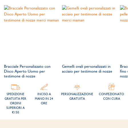
Bracciale Personalizzato con
Gemelli ovali personalizzati in
Bracc
Disco Aperto Uomo per
acciaio per testimone di nozze
fino
testimone di nozze
nozz
SPEDIZIONE
INCISO A
PERSONALIZZAZIONE
CONFEZIONATO
GRATUITA PER
MANO IN 24
GRATUITA
CON CURA
ORDINI
ORE
SUPERIORI A
€150