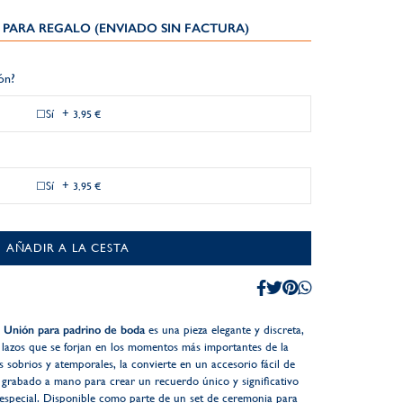
PARA REGALO (ENVIADO SIN FACTURA)
ión?
Sí
+
3,95 €
Sí
+
3,95 €
AÑADIR A LA CESTA
i Unión para padrino de boda
es una pieza elegante y discreta,
s lazos que se forjan en los momentos más importantes de la
 sobrios y atemporales, la convierte en un accesorio fácil de
un grabado a mano para crear un recuerdo único y significativo
especial. Disponible como parte de un set de ceremonia para