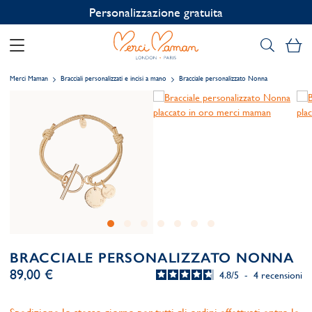
Personalizzazione gratuita
Il
Merci Maman
Bracciali personalizzati e incisi a mano
Bracciale personalizzato Nonna
BRACCIALE PERSONALIZZATO NONNA
89,00 €
4.8
/
5
-
4
recensioni