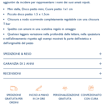
aggiuntivi da incidere per rappresentare i nomi dei suoi amati nipoti.
Mini stella, Disco piatto mini, Cuore piatto: 1x1 cm
Piccolo disco piatto: 1.5 x 1.5cm
Chiusura a nodo scorrevole completamente regolabile con una chiusura
T-bar
Spedito con amore in una scatolina regalo in omaggio
Qualsiasi leggera variazione nella profondità delle lettere, nella spaziatura
e nell'allineamento rispetto agli esempi mostrati fa parte dell'estetica e
dell'originalità del pezzo
SPEDIZIONE & RESO
GARANZIA DI 2 ANNI
RECENSIONI
SPEDIZIONE
INCISO A MANO
PERSONALIZZAZIONE
CONFEZIONATO
GRATUITA PER
IN 24 ORE
GRATUITA
CON CURA
ORDINI