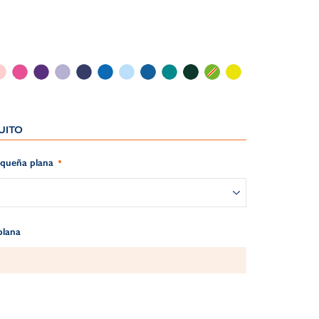
ITO​
equeña plana
plana