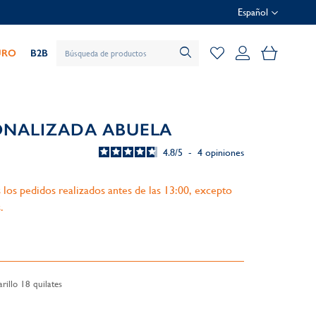
Español
Mi cesta
URO
B2B
ONALIZADA ABUELA
4.8
/
5
-
4
opiniones
 los pedidos realizados antes de las 13:00, excepto
.
illo 18 quilates