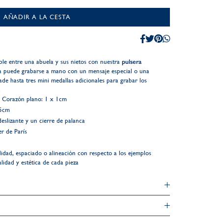
AÑADIR A LA CESTA
ble entre una abuela y sus nietos con nuestra
pulsera
a puede grabarse a mano con un mensaje especial o una
de hasta tres mini medallas adicionales para grabar los
.
a, Corazón plano: 1 x 1cm
.5cm
eslizante y un cierre de palanca
r de París
didad, espaciado o alineación con respecto a los ejemplos
alidad y estética de cada pieza