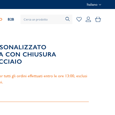
Italiano
Il mio car
IO
B2B
RSONALIZZATO
A CON CHIUSURA
CCIAIO
 tutti gli ordini effettuati entro le ore 13:00, esclusi
vi.