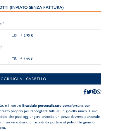
TTI (INVIATO SENZA FATTURA)
ri?
Si
+
3,95 €
?
Si
+
3,95 €
AGGIUNGI AL CARRELLO
o, e il nostro
Bracciale personalizzato portafortuna con
creato proprio per raccoglierli tutti in un gioiello unico. Il suo
ondolo che puoi aggiungere creando un pezzo davvero personale.
n un vero diario di ricordi da portare al polso. Un gioiello
ato.