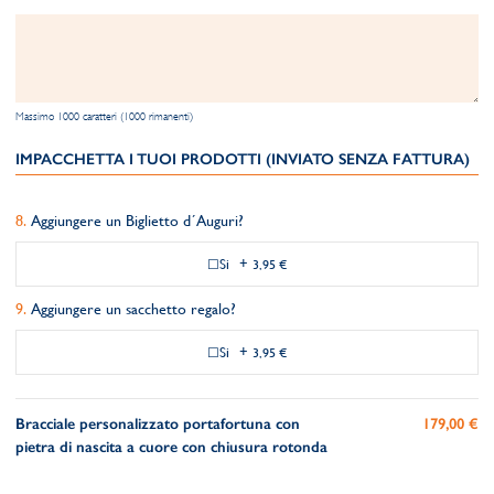
Massimo 1000 caratteri (1000 rimanenti)
IMPACCHETTA I TUOI PRODOTTI (INVIATO SENZA FATTURA)
Aggiungere un Biglietto d´Auguri?
Si
+
3,95 €
Aggiungere un sacchetto regalo?
Si
+
3,95 €
Bracciale personalizzato portafortuna con
179,00 €
pietra di nascita a cuore con chiusura rotonda