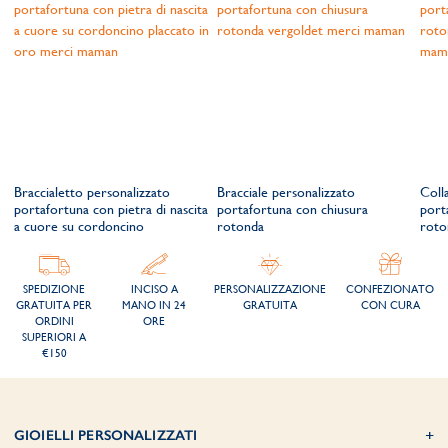
Braccialetto personalizzato
Bracciale personalizzato
Coll
portafortuna con pietra di nascita
portafortuna con chiusura
port
a cuore su cordoncino
rotonda
roto
SPEDIZIONE
INCISO A
PERSONALIZZAZIONE
CONFEZIONATO
GRATUITA PER
MANO IN 24
GRATUITA
CON CURA
ORDINI
ORE
SUPERIORI A
€150
GIOIELLI PERSONALIZZATI