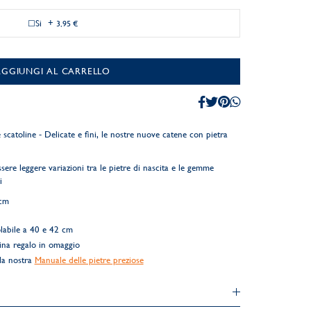
Si
+
3,95 €
AGGIUNGI AL CARRELLO
 scatoline - Delicate e fini, le nostre nuove catene con pietra
sere leggere variazioni tra le pietre di nascita e le gemme
i
2cm
labile a 40 e 42 cm
ina regalo in omaggio
 la nostra
Manuale delle pietre preziose