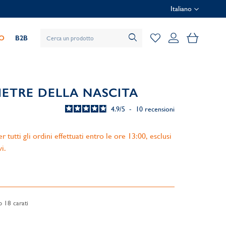
Italiano
Il mio car
IO
B2B
IETRE DELLA NASCITA
4.9
/
5
-
10
recensioni
 tutti gli ordini effettuati entro le ore 13:00, esclusi
vi.
o 18 carati