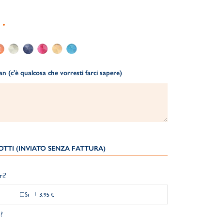
 (c'è qualcosa che vorresti farci sapere)
TTI (INVIATO SENZA FATTURA)
ri?
Si
+
3,95 €
?