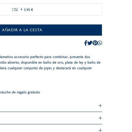
Sí
+
3,95 €
AÑADIR A LA CESTA
lamativo accesorio perfecto para combinar, presenta dos
stilo abierto, disponible en baño de oro, plata de ley y baño de
eleva cualquier conjunto de joyas y destacará en cualquier
stuche de regalo gratuito