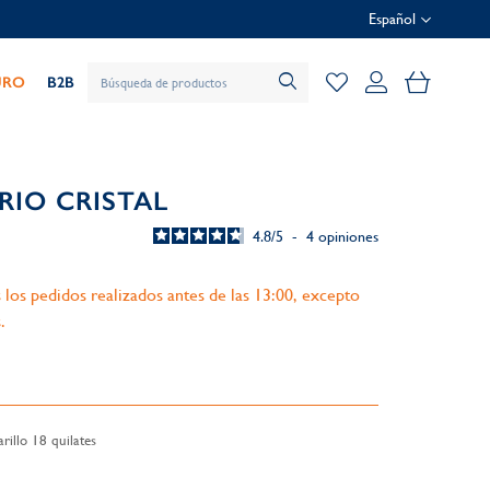
Español
Mi cesta
URO
B2B
RIO CRISTAL
4.8
/
5
-
4
opiniones
 los pedidos realizados antes de las 13:00, excepto
.
illo 18 quilates