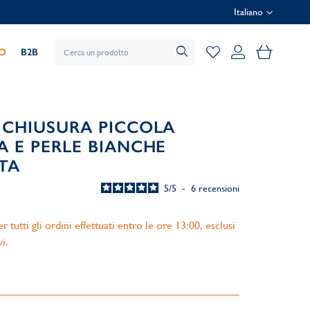
Italiano
Il mio car
IO
B2B
CHIUSURA PICCOLA
 E PERLE BIANCHE
TA
5
/
5
-
6
recensioni
 tutti gli ordini effettuati entro le ore 13:00, esclusi
vi.