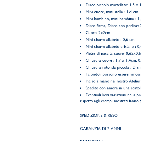
Disco piccolo martellato: 1,5 x 
Mini cuore, mini stella : 1x1cm
Mini bambino, mini bambina : 1
Disco firma, Disco con perline:
Cuore: 2x2cm
Mini charm alfabeto : 0,6 cm
Mini charm alfabeto cristallo : 0
Pietra di nascita cuore: 0,65x0
Chiusura cuore : 1,7 x 1,4cm, 0
Chiusura rotonda piccola : Diam
I ciondoli possono essere rimoss
Inciso a mano nel nostro Atelier 
Spedito con amore in una scatol
Eventuali lievi variazioni nella pr
rispetto agli esempi mostrati fanno pa
SPEDIZIONE & RESO
GARANZIA DI 2 ANNI