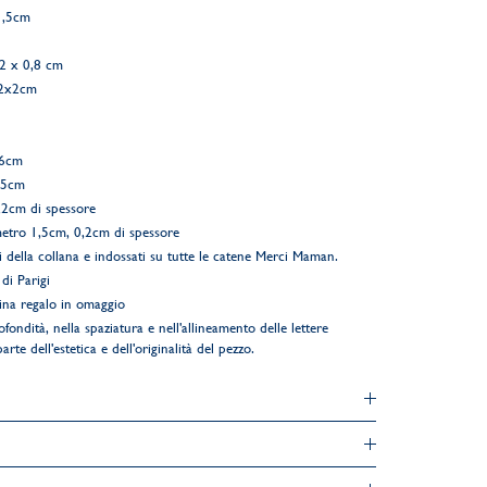
1,5cm
,2 x 0,8 cm
 2x2cm
,6cm
,65cm
,2cm di spessore
etro 1,5cm, 0,2cm di spessore
i della collana e indossati su tutte le catene Merci Maman.
di Parigi
ina regalo in omaggio
ofondità, nella spaziatura e nell'allineamento delle lettere
rte dell'estetica e dell'originalità del pezzo.