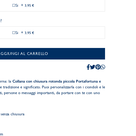
Si
+
3,95 €
?
Si
+
3,95 €
AGGIUNGI AL CARRELLO
erna: la
Collana con chiusura rotonda piccola Portafortuna e
 tradizione e significato. Puoi personalizzarla con i ciondoli e le
i, persone o messaggi importanti, da portare con te con uno
 senza chiusura
cm