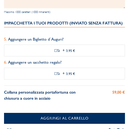
Massimo 1000 caratteri (1000 rimanenti)
IMPACCHETTA I TUOI PRODOTTI (INVIATO SENZA FATTURA)
Aggiungere un Biglietto d´Auguri?
Si
+
3,95 €
Aggiungere un sacchetto regalo?
Si
+
3,95 €
Collana personalizzata portafortuna con
59,00 €
chiusura a cuore in acciaio
AGGIUNGI AL CARRELLO