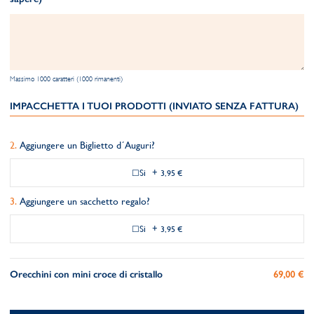
Massimo 1000 caratteri (1000 rimanenti)
IMPACCHETTA I TUOI PRODOTTI (INVIATO SENZA FATTURA)
Aggiungere un Biglietto d´Auguri?
Si
+
3,95 €
Aggiungere un sacchetto regalo?
Si
+
3,95 €
Orecchini con mini croce di cristallo
69,00 €