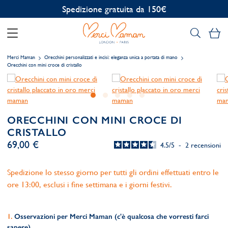
Spedizione gratuita da 150€
Il
Merci Maman
Orecchini personalizzati e incisi: eleganza unica a portata di mano
Orecchini con mini croce di cristallo
ORECCHINI CON MINI CROCE DI
CRISTALLO
69,00 €
4.5
/
5
-
2
recensioni
Spedizione lo stesso giorno per tutti gli ordini effettuati entro le
ore 13:00, esclusi i fine settimana e i giorni festivi.
Osservazioni per Merci Maman (c'è qualcosa che vorresti farci
sapere)