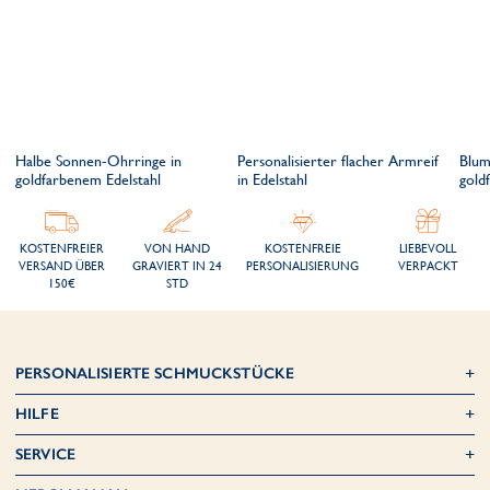
Halbe Sonnen-Ohrringe in
Personalisierter flacher Armreif
Blum
goldfarbenem Edelstahl
in Edelstahl
gold
KOSTENFREIER
VON HAND
KOSTENFREIE
LIEBEVOLL
VERSAND ÜBER
GRAVIERT IN 24
PERSONALISIERUNG
VERPACKT
150€
STD
PERSONALISIERTE SCHMUCKSTÜCKE
HILFE
SERVICE