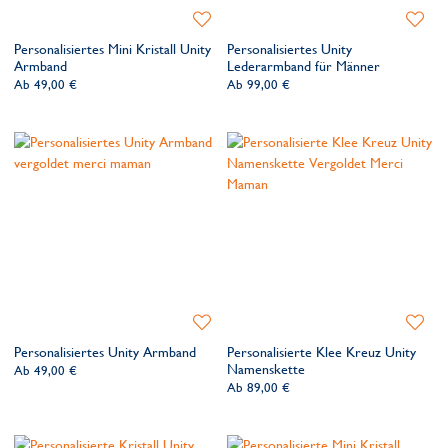
Zur
Zur
Wunschliste
Wunsch
Personalisiertes Mini Kristall Unity
Personalisiertes Unity
hinzufügen
hinzufü
Armband
Lederarmband für Männer
Ab
49,00 €
Ab
99,00 €
Zur
Zur
Wunschliste
Wunsch
Personalisiertes Unity Armband
Personalisierte Klee Kreuz Unity
hinzufügen
hinzufü
Namenskette
Ab
49,00 €
Ab
89,00 €