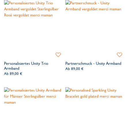
Zur
Zur
Wunschliste
Wunsch
Personalisiertes Unity Trio
Partnerschmuck - Unity Armband
hinzufügen
hinzufü
Armband
Ab
89,00 €
Ab
89,00 €