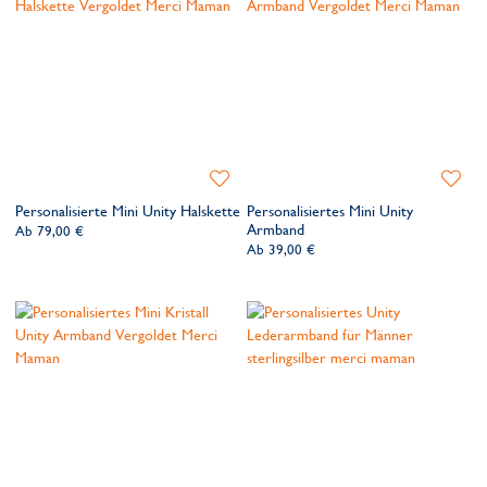
Zur
Zur
Wunschliste
Wunsch
Personalisierte Mini Unity Halskette
Personalisiertes Mini Unity
hinzufügen
hinzufü
Armband
Ab
79,00 €
Ab
39,00 €