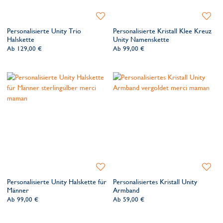
Zur
Zur
Wunschliste
Wunsch
Personalisierte Unity Trio
Personalisierte Kristall Klee Kreuz
hinzufügen
hinzufü
Halskette
Unity Namenskette
Ab
129,00 €
Ab
99,00 €
Zur
Zur
Wunschliste
Wunsch
Personalisierte Unity Halskette für
Personalisiertes Kristall Unity
hinzufügen
hinzufü
Männer
Armband
Ab
99,00 €
Ab
59,00 €