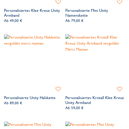
Zur
Zur
Wunschliste
Wunsch
Personalisiertes Klee Kreuz Unity
Personalisierte Mini Unity
hinzufügen
hinzufü
Armband
Namenskette
Ab
49,00 €
Ab
79,00 €
Zur
Zur
Wunschliste
Wunsch
Personalisierte Unity Halskette
Personalisiertes Kristall Klee Kreuz
hinzufügen
hinzufü
Unity Armband
Ab
89,00 €
Ab
59,00 €