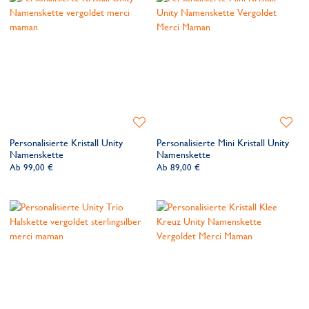
Zur
Zur
Wunschliste
Wunsch
Personalisierte Kristall Unity
Personalisierte Mini Kristall Unity
hinzufügen
hinzufü
Namenskette
Namenskette
Ab
99,00 €
Ab
89,00 €