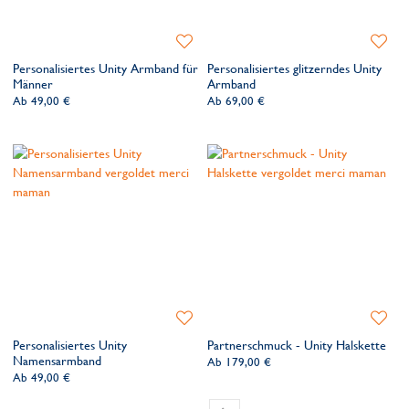
Zur
Zur
Wunschliste
Wunsch
Personalisiertes Unity Armband für
Personalisiertes glitzerndes Unity
hinzufügen
hinzufü
Männer
Armband
Ab
49,00 €
Ab
69,00 €
Zur
Zur
Wunschliste
Wunsch
Personalisiertes Unity
Partnerschmuck - Unity Halskette
hinzufügen
hinzufü
Namensarmband
Ab
179,00 €
Ab
49,00 €
Seite