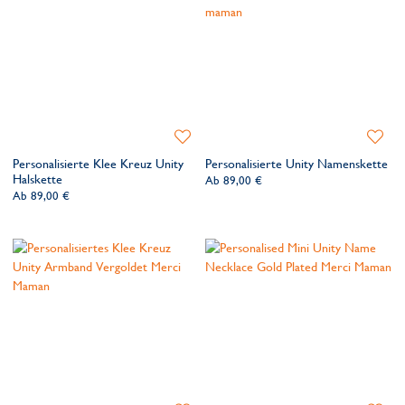
Zur
Zur
Wunschliste
Wunsch
Personalisierte Klee Kreuz Unity
Personalisierte Unity Namenskette
hinzufügen
hinzufü
Halskette
Ab
89,00 €
Ab
89,00 €