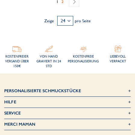
Sie lesen gerade die Seite
Seite
Seite
Weiter
1
2
Zeige
pro Seite
KOSTENFREIER
VON HAND
KOSTENFREIE
LIEBEVOLL
VERSAND ÜBER
GRAVIERT IN 24
PERSONALISIERUNG
VERPACKT
150€
STD
PERSONALISIERTE SCHMUCKSTÜCKE
HILFE
SERVICE
MERCI MAMAN