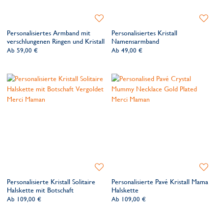
Zur
Zur
Wunschliste
Wunsch
Personalisiertes Armband mit
Personalisiertes Kristall
hinzufügen
hinzufü
verschlungenen Ringen und Kristall
Namensarmband
Ab
59,00 €
Ab
49,00 €
Zur
Zur
Wunschliste
Wunsch
Personalisierte Kristall Solitaire
Personalisierte Pavé Kristall Mama
hinzufügen
hinzufü
Halskette mit Botschaft
Halskette
Ab
109,00 €
Ab
109,00 €