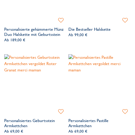
Zur
Zur
Wunschliste
Wunsch
Personalisierte gehämmerte Münz
Die Bestseller Halskette
hinzufügen
hinzufü
Duo Halskette mit Geburtsstein
Ab
99,00 €
Ab
189,00 €
Zur
Zur
Wunschliste
Wunsch
Personalisiertes Geburtsstein
Personalisiertes Pastille
hinzufügen
hinzufü
Armkettchen
Armkettchen
Ab
69,00 €
Ab
69,00 €