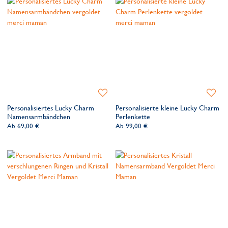
Zur
Zur
Wunschliste
Wunsch
Personalisiertes Lucky Charm
Personalisierte kleine Lucky Charm
hinzufügen
hinzufü
Namensarmbändchen
Perlenkette
Ab
69,00 €
Ab
99,00 €