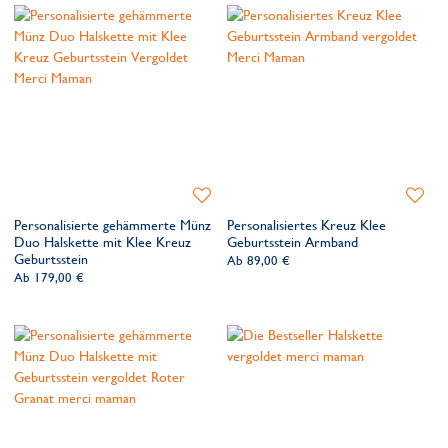
Zur
Zur
Wunschliste
Wunsch
Personalisierte gehämmerte Münz
Personalisiertes Kreuz Klee
hinzufügen
hinzufü
Duo Halskette mit Klee Kreuz
Geburtsstein Armband
Geburtsstein
Ab
89,00 €
Ab
179,00 €