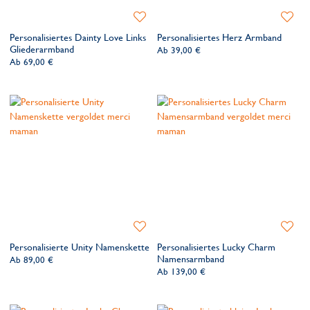
Zur
Zur
Wunschliste
Wunsch
Personalisiertes Dainty Love Links
Personalisiertes Herz Armband
hinzufügen
hinzufü
Gliederarmband
Ab
39,00 €
Ab
69,00 €
Zur
Zur
Wunschliste
Wunsch
Personalisierte Unity Namenskette
Personalisiertes Lucky Charm
hinzufügen
hinzufü
Namensarmband
Ab
89,00 €
Ab
139,00 €