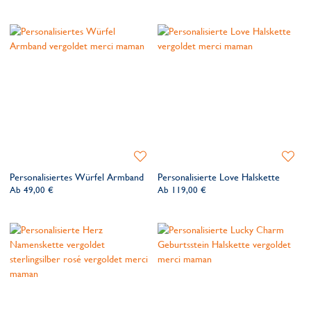
Zur
Zur
Wunschliste
Wunsch
Personalisiertes Würfel Armband
Personalisierte Love Halskette
hinzufügen
hinzufü
Ab
49,00 €
Ab
119,00 €