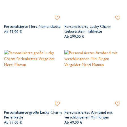
Zur
Zur
Wunschliste
Wunsch
Personalisierte Herz Namenskette
Personalisierte Lucky Charm
hinzufügen
hinzufü
Geburtsstein Halskette
Ab
79,00 €
Ab
299,00 €
Zur
Zur
Wunschliste
Wunsch
Personalisierte große Lucky Charm
Personalisiertes Armband mit
hinzufügen
hinzufü
Perlenkette
verschlungenen Mini Ringen
Ab
99,00 €
Ab
49,00 €