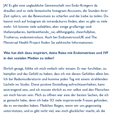
JA! Es gibt eine unglaubliche Gemeinschaft von Endo-Kriegern da
draußen und so viele fantastische Instagram-Accounts, die Stunden ihrer
Zeit opfern, um das Bewusstsein zu schärfen und die Liebe zu teilen. Du
kannst mich auf Instagram als miranda.burns finden, aber es gibt so viele
mehr. Ich könnte viele aufzählen, aber einige großartige sind:
thefannydiaries, battlewithendo_ox, allthingsgabz, cheerfullylive,
Trutherus, endometrioluce. Auch bei EndometriosisUK und The
Menstrual Health Project finden Sie zahlreiche Informationen.
Was hat dich dazu inspiriert, deine Reise mit Endometriose und IVF
in den sozialen Medien zu teilen?
Ehrlich gesagt, fühlte ich mich einfach sehr einsam. Es war furchtbar, zu
kämpfen und das Gefühl zu haben, dass ich mit diesen Gefühlen allein bin.
Ich bin Radiomoderatorin und komme jeden Tag mit einem strahlenden
Lächeln ins Studio. Diese positive Einstellung aufrechtzuerhalten, kann
anstrengend sein, und ich musste ehrlich zu mir selbst und den Menschen
um mich herum sein. Mich zu öffnen war eine der besten Sachen, die ich
je gemacht habe, denn ich habe SO viele inspirierende Frauen gefunden,
die es verstanden haben. Mädchen fliegen, wenn wir uns gegenseitig
unterstützen, und es gibt nicht viel, was mich glücklicher macht, als die