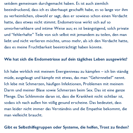
seitdem gemeinsam durchgemacht haben. Es ist auch ziemlich
beeindruckend, dass ich es überhaupt geschafft habe, es so lange vor ihm
zu verheimlichen, obwohl er sagt, dass er sowieso schon einen Verdacht
hatte, dass etwas nicht stimmt. Endometriose wirkt sich auf so
unvorhersehbare und intime Weise aus; es ist beängstigend, solch private
und “fehlerhafte” Teile von sich selbst mit jemandem zu teilen, den man
liebt und nicht verlieren möchte, umso mehr, als ich den Verdacht hatte,
dass es meine Fruchtbarkeit beeinträchtigt haben könnte.
Wie hat sich die Endometriose auf dein tägliches Leben ausgewirkt?
Ich habe wirklich mit meinem Energieniveau zu kämpfen – ich bin ständig
müde, ausgelaugt und kämpfe mit etwas, das man “Gehirnnebel” nennt.
Ich lebe mit Schmerzen, häufigen Infektionen, Problemen mit meinem
Darm und meiner Blase sowie Schmerzen beim Sex. Das ist eine ganze
Menge. Das Schlimmste daran ist, dass die Krankheit nicht sichtbar ist,
sodass ich nach außen hin völlig gesund erscheine. Das bedeutet, dass
man leider nicht immer das Verständnis und die Empathie bekommt, die
man vielleicht braucht.
Gibt es Selbsthilfegruppen oder Systeme, die helfen, Trost zu finden?