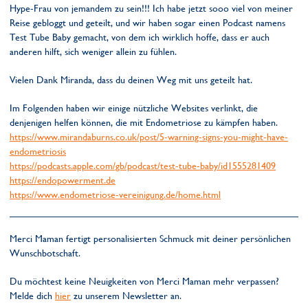
Hype-Frau von jemandem zu sein!!! Ich habe jetzt sooo viel von meiner
Reise gebloggt und geteilt, und wir haben sogar einen Podcast namens
Test Tube Baby gemacht, von dem ich wirklich hoffe, dass er auch
anderen hilft, sich weniger allein zu fühlen.
Vielen Dank Miranda, dass du deinen Weg mit uns geteilt hat.
Im Folgenden haben wir einige nützliche Websites verlinkt, die
denjenigen helfen können, die mit Endometriose zu kämpfen haben.
https://www.mirandaburns.co.uk/post/5-warning-signs-you-might-have-
endometriosis
https://podcasts.apple.com/gb/podcast/test-tube-baby/id1555281409
https://endopowerment.de
https://www.endometriose-vereinigung.de/home.html
Merci Maman fertigt personalisierten Schmuck mit deiner persönlichen
Wunschbotschaft.
Du möchtest keine Neuigkeiten von Merci Maman mehr verpassen?
Melde dich
hier
zu unserem Newsletter an.