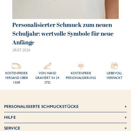
Personalisierter Schmuck zum neuen
Pe
Schuljahr: wertvolle Symbole für neue
So
Anfänge
sc
28.07.2026
21.
KOSTENFREIER
VON HAND
KOSTENFREIE
LIEBEVOLL
VERSAND ÜBER
GRAVIERT IN 24
PERSONALISIERUNG
VERPACKT
150€
STD
PERSONALISIERTE SCHMUCKSTÜCKE
HILFE
SERVICE