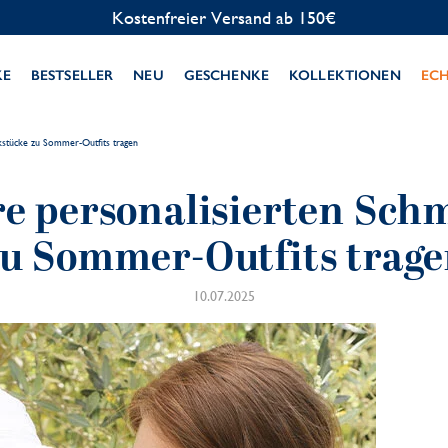
Kostenlose Personalisierung
KE
BESTSELLER
NEU
GESCHENKE
KOLLEKTIONEN
EC
kstücke zu Sommer-Outfits tragen
re personalisierten Sc
u Sommer-Outfits trag
10.07.2025