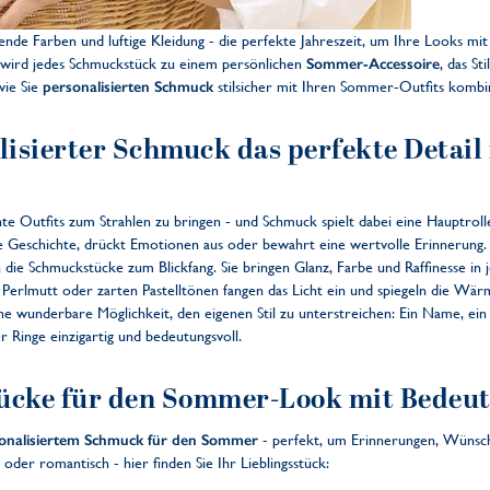
ende Farben und luftige Kleidung - die perfekte Jahreszeit, um Ihre Looks mi
n wird jedes Schmuckstück zu einem persönlichen
Sommer-Accessoire
, das St
wie Sie
personalisierten Schmuck
stilsicher mit Ihren Sommer-Outfits kombi
isierter Schmuck das perfekte Detail
te Outfits zum Strahlen zu bringen - und Schmuck spielt dabei eine Hauptrolle
ine Geschichte, drückt Emotionen aus oder bewahrt eine wertvolle Erinnerung.
die Schmuckstücke zum Blickfang. Sie bringen Glanz, Farbe und Raffinesse in 
 Perlmutt oder zarten Pastelltönen fangen das Licht ein und spiegeln die Wär
e wunderbare Möglichkeit, den eigenen Stil zu unterstreichen: Ein Name, ein D
inge einzigartig und bedeutungsvoll.
tücke für den Sommer-Look mit Bedeu
onalisiertem Schmuck für den Sommer
- perfekt, um Erinnerungen, Wünsche
oder romantisch - hier finden Sie Ihr Lieblingsstück: