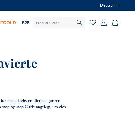
Deutsch
Mein Wa
HTGOLD
B2B
avierte
für deine Liebsten! Bei der ganzen
n step-by-step Guide angelegt, um dich