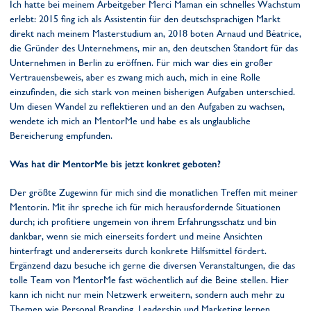
Ich hatte bei meinem Arbeitgeber Merci Maman ein schnelles Wachstum
erlebt: 2015 fing ich als Assistentin für den deutschsprachigen Markt
direkt nach meinem Masterstudium an, 2018 boten Arnaud und Béatrice,
die Gründer des Unternehmens, mir an, den deutschen Standort für das
Unternehmen in Berlin zu eröffnen. Für mich war dies ein großer
Vertrauensbeweis, aber es zwang mich auch, mich in eine Rolle
einzufinden, die sich stark von meinen bisherigen Aufgaben unterschied.
Um diesen Wandel zu reflektieren und an den Aufgaben zu wachsen,
wendete ich mich an MentorMe und habe es als unglaubliche
Bereicherung empfunden.
Was hat dir MentorMe bis jetzt konkret geboten?
Der größte Zugewinn für mich sind die monatlichen Treffen mit meiner
Mentorin. Mit ihr spreche ich für mich herausfordernde Situationen
durch; ich profitiere ungemein von ihrem Erfahrungsschatz und bin
dankbar, wenn sie mich einerseits fordert und meine Ansichten
hinterfragt und andererseits durch konkrete Hilfsmittel fördert.
Ergänzend dazu besuche ich gerne die diversen Veranstaltungen, die das
tolle Team von MentorMe fast wöchentlich auf die Beine stellen. Hier
kann ich nicht nur mein Netzwerk erweitern, sondern auch mehr zu
Themen wie Personal Branding, Leadership und Marketing lernen.