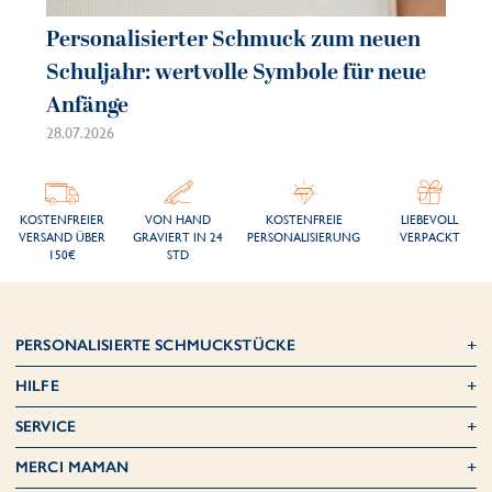
Personalisierter Schmuck zum neuen
Pe
Schuljahr: wertvolle Symbole für neue
So
Anfänge
sc
28.07.2026
21.
KOSTENFREIER
VON HAND
KOSTENFREIE
LIEBEVOLL
VERSAND ÜBER
GRAVIERT IN 24
PERSONALISIERUNG
VERPACKT
150€
STD
PERSONALISIERTE SCHMUCKSTÜCKE
HILFE
SERVICE
MERCI MAMAN