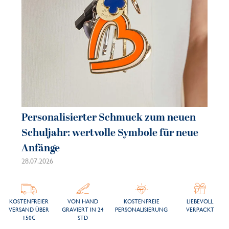
Personalisierter Schmuck zum neuen
Pe
Schuljahr: wertvolle Symbole für neue
So
Anfänge
sc
28.07.2026
21.
KOSTENFREIER
VON HAND
KOSTENFREIE
LIEBEVOLL
VERSAND ÜBER
GRAVIERT IN 24
PERSONALISIERUNG
VERPACKT
150€
STD