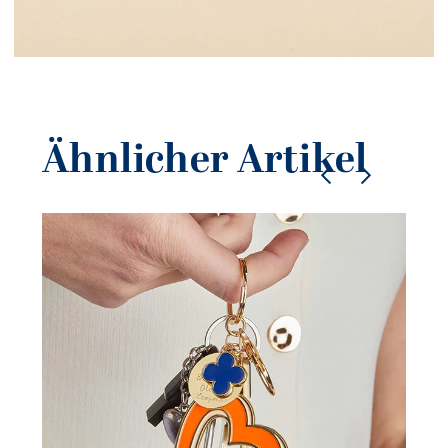
Ähnlicher Artikel
Pe
So
sc
21.