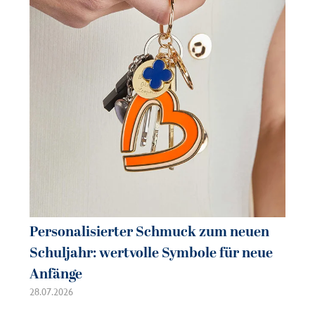
Personalisierter Schmuck zum neuen
Pe
Schuljahr: wertvolle Symbole für neue
So
Anfänge
sc
28.07.2026
21.