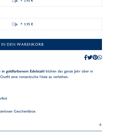
Ja
+
3,95 €
Ja
+
3,95 €
IN DEN WARENKORB
in goldfarbenem Edelstahl
blühen das ganze Jahr über in
m Outfit eine romantische Note zu verleihen.
rfest
ostenlosen Geschenkbox