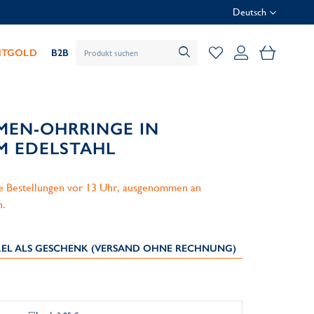
Deutsch
Mein Wa
HTGOLD
B2B
MEN-OHRRINGE IN
M EDELSTAHL
le Bestellungen vor 13 Uhr, ausgenommen an
n.
IKEL ALS GESCHENK (VERSAND OHNE RECHNUNG)