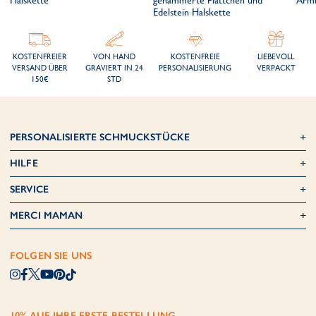
Halskette
gehämmerte Plättchen und
Arm
Edelstein Halskette
KOSTENFREIER
VON HAND
KOSTENFREIE
LIEBEVOLL
VERSAND ÜBER
GRAVIERT IN 24
PERSONALISIERUNG
VERPACKT
150€
STD
PERSONALISIERTE SCHMUCKSTÜCKE
HILFE
SERVICE
MERCI MAMAN
FOLGEN SIE UNS
10% AUF IHRE ERSTE BESTELLUNG