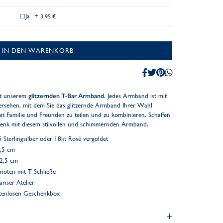
Ja
+
3,95 €
IN DEN WARENKORB
mit unserem
g
litzernden T-Bar Armband
. Jedes Armband ist mit
versehen, mit dem Sie das glitzernde Armband Ihrer Wahl
it Familie und Freunden zu teilen und zu kombinieren. Schaffen
henk mit diesem stilvollen und schimmernden Armband.
Sterlingsilber oder 18kt Rosé vergoldet
1,5 cm
 2,5 cm
knoten mit T-Schließe
riser Atelier
ostenlosen Geschenkbox