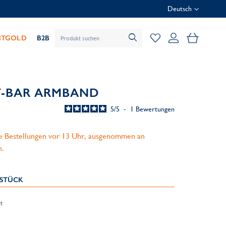
Deutsch
Mein Wa
HTGOLD
B2B
T-BAR ARMBAND
5
/
5
-
1
Bewertungen
le Bestellungen vor 13 Uhr, ausgenommen an
n.
KSTÜCK
t