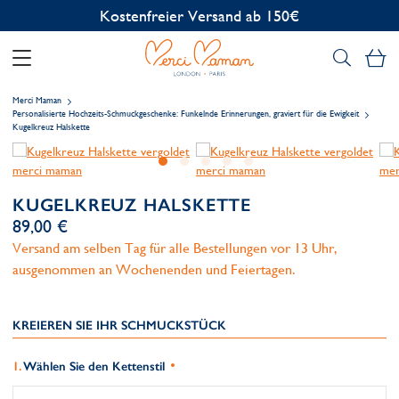
Kostenlose Personalisierung
Me
Merci Maman
Personalisierte Hochzeits-Schmuckgeschenke: Funkelnde Erinnerungen, graviert für die Ewigkeit
Kugelkreuz Halskette
KUGELKREUZ HALSKETTE
89,00 €
Versand am selben Tag für alle Bestellungen vor 13 Uhr,
ausgenommen an Wochenenden und Feiertagen.
KREIEREN SIE IHR SCHMUCKSTÜCK
Wählen Sie den Kettenstil