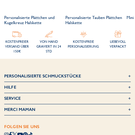
Personalisierte Plättchen und
Personalisierte Tauben Plättchen
Mini
Kugelkreuz Halskette
Halskette
KOSTENFREIER
VON HAND
KOSTENFREIE
LIEBEVOLL
VERSAND ÜBER
GRAVIERT IN 24
PERSONALISIERUNG
VERPACKT
150€
STD
PERSONALISIERTE SCHMUCKSTÜCKE
HILFE
SERVICE
MERCI MAMAN
FOLGEN SIE UNS