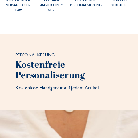
KOSTENFREIER
VON HAND
KOSTENFREIE
LIEBEVOLL
VERSAND ÜBER
GRAVIERT IN 24
PERSONALISIERUNG
VERPACKT
150€
STD
PERSONALISERUNG
Kostenfreie
Personaliserung
Kostenlose Handgravur auf jedem Artikel