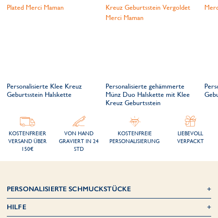
Personalisierte Klee Kreuz
Personalisierte gehämmerte
Pers
Geburtsstein Halskette
Münz Duo Halskette mit Klee
Gebu
Kreuz Geburtsstein
KOSTENFREIER
VON HAND
KOSTENFREIE
LIEBEVOLL
VERSAND ÜBER
GRAVIERT IN 24
PERSONALISIERUNG
VERPACKT
150€
STD
PERSONALISIERTE SCHMUCKSTÜCKE
HILFE