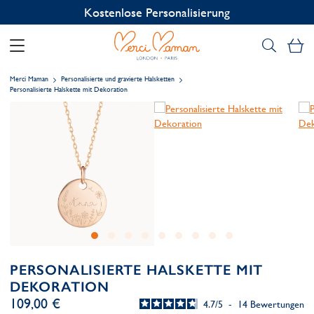
Kostenlose Personalisierung
Me
Merci Maman
Personalisierte und gravierte Halsketten
Personalisierte Halskette mit Dekoration
PERSONALISIERTE HALSKETTE MIT
DEKORATION
109,00 €
4.7
/
5
-
14
Bewertungen