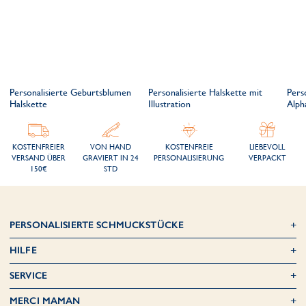
Personalisierte Geburtsblumen
Personalisierte Halskette mit
Perso
Halskette
Illustration
Alph
KOSTENFREIER
VON HAND
KOSTENFREIE
LIEBEVOLL
VERSAND ÜBER
GRAVIERT IN 24
PERSONALISIERUNG
VERPACKT
150€
STD
PERSONALISIERTE SCHMUCKSTÜCKE
HILFE
SERVICE
MERCI MAMAN