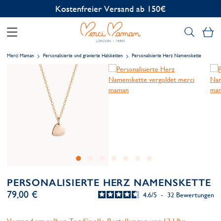
Kostenlose Personalisierung
Me
Merci Maman
Personalisierte und gravierte Halsketten
Personalisierte Herz Namenskette
PERSONALISIERTE HERZ NAMENSKETTE
79,00 €
4.6
/
5
-
32
Bewertungen