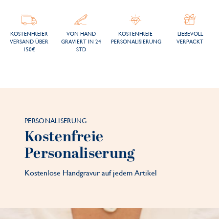
KOSTENFREIER
VON HAND
KOSTENFREIE
LIEBEVOLL
VERSAND ÜBER
GRAVIERT IN 24
PERSONALISIERUNG
VERPACKT
150€
STD
PERSONALISERUNG
Kostenfreie
Personaliserung
Kostenlose Handgravur auf jedem Artikel