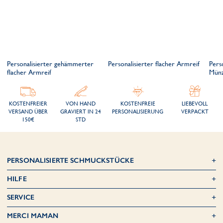
Personalisierter gehämmerter
Personalisierter flacher Armreif
Pers
flacher Armreif
Münz
KOSTENFREIER
VON HAND
KOSTENFREIE
LIEBEVOLL
VERSAND ÜBER
GRAVIERT IN 24
PERSONALISIERUNG
VERPACKT
150€
STD
PERSONALISIERTE SCHMUCKSTÜCKE
HILFE
SERVICE
MERCI MAMAN