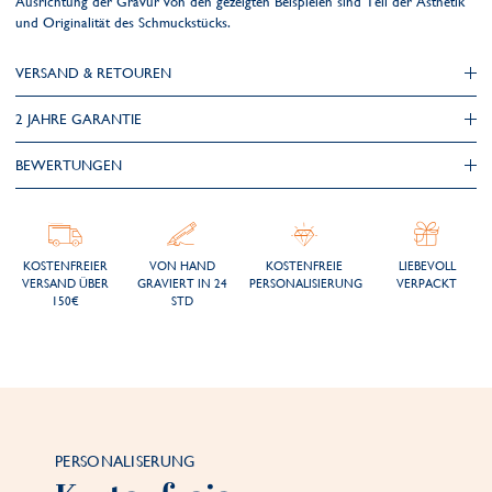
Ausrichtung der Gravur von den gezeigten Beispielen sind Teil der Ästhetik
und Originalität des Schmuckstücks.
VERSAND & RETOUREN
2 JAHRE GARANTIE
BEWERTUNGEN
KOSTENFREIER
VON HAND
KOSTENFREIE
LIEBEVOLL
VERSAND ÜBER
GRAVIERT IN 24
PERSONALISIERUNG
VERPACKT
150€
STD
PERSONALISERUNG