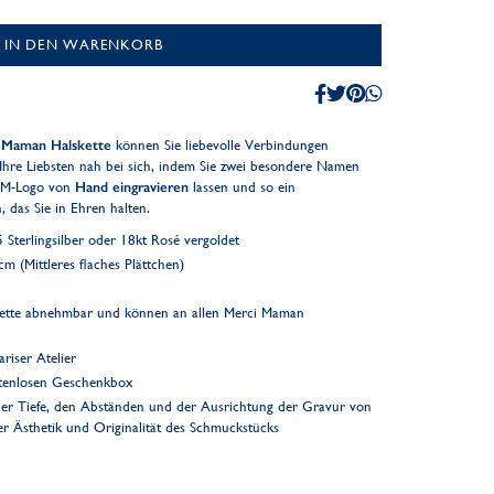
IN DEN WARENKORB
i Maman Halskette
können Sie liebevolle Verbindungen
Ihre Liebsten nah bei sich, indem Sie zwei besondere Namen
MM-Logo von
Hand eingravieren
lassen und so ein
 das Sie in Ehren halten.
Sterlingsilber oder 18kt Rosé vergoldet
m (Mittleres flaches Plättchen)
Kette abnehmbar und können an allen Merci Maman
riser Atelier
ostenlosen Geschenkbox
er Tiefe, den Abständen und der Ausrichtung der Gravur von
der Ästhetik und Originalität des Schmuckstücks