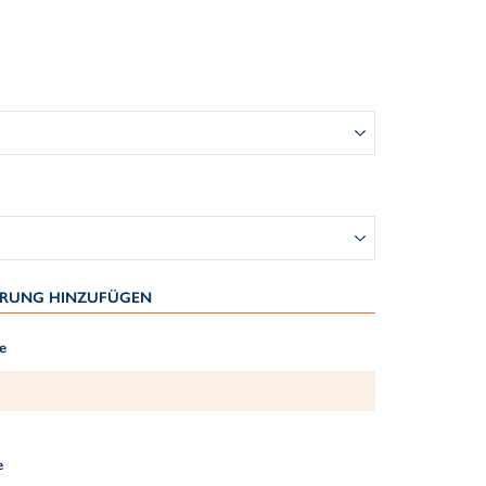
IERUNG HINZUFÜGEN
e
e