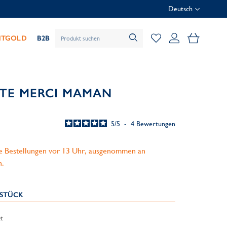
Deutsch
Mein Wa
HTGOLD
B2B
RTE MERCI MAMAN
5
/
5
-
4
Bewertungen
le Bestellungen vor 13 Uhr, ausgenommen an
n.
KSTÜCK
t