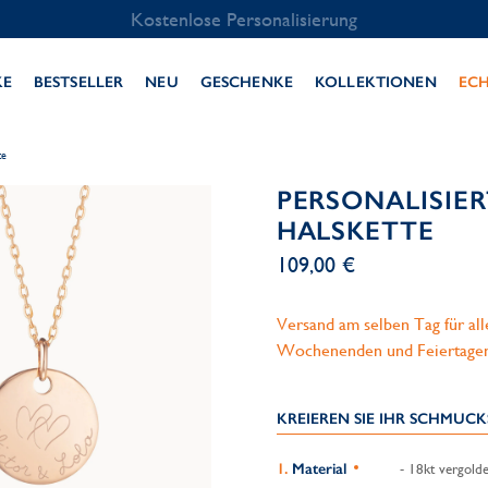
Kostenlose Personalisierung
KE
BESTSELLER
NEU
GESCHENKE
KOLLEKTIONEN
EC
te
PERSONALISIE
HALSKETTE
109,00 €
Versand am selben Tag für al
Wochenenden und Feiertage
KREIEREN SIE IHR SCHMUC
Material
- 18kt vergolde