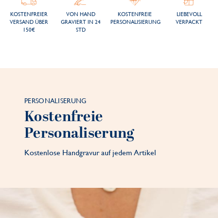
KOSTENFREIER
VON HAND
KOSTENFREIE
LIEBEVOLL
VERSAND ÜBER
GRAVIERT IN 24
PERSONALISIERUNG
VERPACKT
150€
STD
PERSONALISERUNG
Kostenfreie
Personaliserung
Kostenlose Handgravur auf jedem Artikel