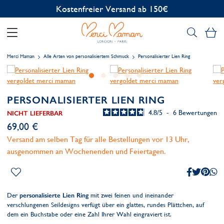
Kostenfreier Versand ab 150€
Me
Merci Maman
Alle Arten von personalisiertem Schmuck
Personalisierter Lien Ring
PERSONALISIERTER LIEN RING
4.8
/
5
-
6
Bewertungen
NICHT LIEFERBAR
69,00 €
Versand am selben Tag für alle Bestellungen vor 13 Uhr,
ausgenommen an Wochenenden und Feiertagen.
Der
personalisierte Lien Ring
mit zwei feinen und ineinander
verschlungenen Seildesigns verfügt über ein glattes, rundes Plättchen, auf
dem ein Buchstabe oder eine Zahl Ihrer Wahl eingraviert ist.