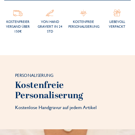
KOSTENFREIER
VON HAND
KOSTENFREIE
LIEBEVOLL
VERSAND ÜBER
GRAVIERT IN 24
PERSONALISIERUNG
VERPACKT
150€
STD
PERSONALISERUNG
Kostenfreie
Personaliserung
Kostenlose Handgravur auf jedem Artikel