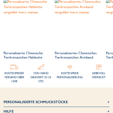
Personalisierte Chinesische
Personalisiertes Chinesisches
Pers
Tierkreiszeichen Halskette
Tierkreiszeichen Armband
Tier
KOSTENFREIER
VON HAND
KOSTENFREIE
LIEBEVOLL
VERSAND ÜBER
GRAVIERT IN 24
PERSONALISIERUNG
VERPACKT
150€
STD
PERSONALISIERTE SCHMUCKSTÜCKE
HILFE