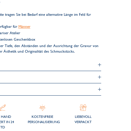
m
 tragen Sie bei Bedarf eine alternative Länge im Feld für
rfügbar für
Männer
riser Atelier
ostenlosen Geschenkbox
er Tiefe, den Abständen und der Ausrichtung der Gravur von
der Ästhetik und Originalität des Schmuckstücks.
 HAND
KOSTENFREIE
LIEBEVOLL
ERT IN 24
PERSONALISIERUNG
VERPACKT
STD