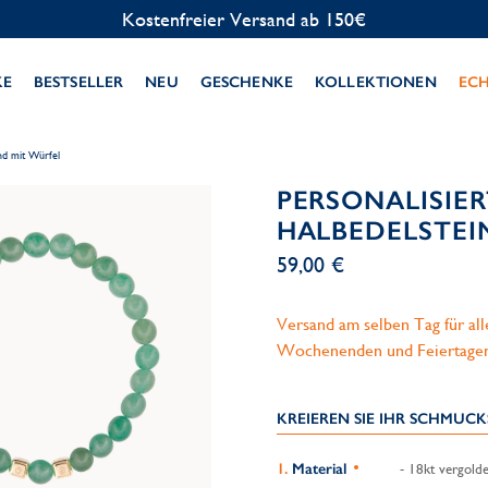
Kostenlose Personalisierung
KE
BESTSELLER
NEU
GESCHENKE
KOLLEKTIONEN
EC
nd mit Würfel
PERSONALISIER
HALBEDELSTEI
59,00 €
Versand am selben Tag für al
Wochenenden und Feiertage
KREIEREN SIE IHR SCHMUC
Material
- 18kt vergolde