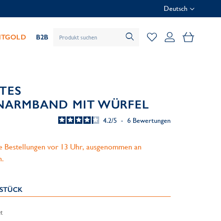
Deutsch
Mein Wa
HTGOLD
B2B
TES
NARMBAND MIT WÜRFEL
4.2
/
5
-
6
Bewertungen
le Bestellungen vor 13 Uhr, ausgenommen an
n.
KSTÜCK
t