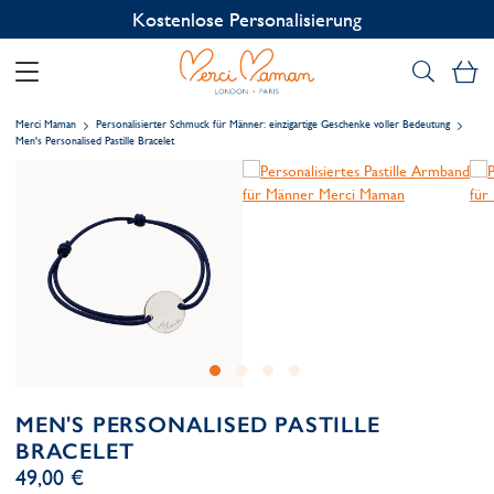
Kostenlose Personalisierung
Me
Merci Maman
Personalisierter Schmuck für Männer: einzigartige Geschenke voller Bedeutung
Men's Personalised Pastille Bracelet
MEN'S PERSONALISED PASTILLE
BRACELET
49,00 €