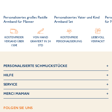
Personalisiertes großes Pastille
Personalisiertes Vater und Kind
Pers
Armband für Männer
Armband Set
für 
KOSTENFREIER
VON HAND
KOSTENFREIE
LIEBEVOLL
VERSAND ÜBER
GRAVIERT IN 24
PERSONALISIERUNG
VERPACKT
150€
STD
PERSONALISIERTE SCHMUCKSTÜCKE
HILFE
SERVICE
MERCI MAMAN
FOLGEN SIE UNS