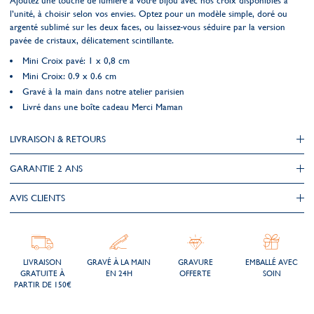
Ajoutez une touche de lumière à votre bijou avec nos croix disponibles à
l’unité, à choisir selon vos envies. Optez pour un modèle simple, doré ou
argenté sublimé sur les deux faces, ou laissez-vous séduire par la version
pavée de cristaux, délicatement scintillante.
Mini Croix pavé: 1 x 0,8 cm
Mini Croix: 0.9 x 0.6 cm
Gravé à la main dans notre atelier parisien
Livré dans une boîte cadeau Merci Maman
LIVRAISON & RETOURS
GARANTIE 2 ANS
AVIS CLIENTS
LIVRAISON
GRAVÉ À LA MAIN
GRAVURE
EMBALLÉ AVEC
GRATUITE À
EN 24H
OFFERTE
SOIN
PARTIR DE 150€