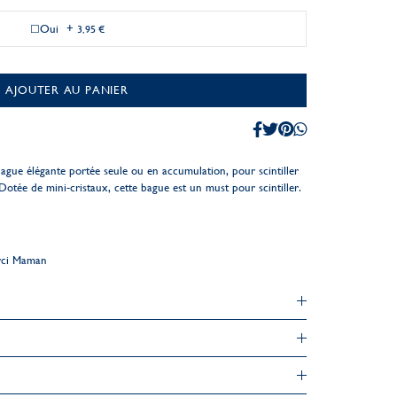
Oui
+
3,95 €
AJOUTER AU PANIER
ague élégante portée seule ou en accumulation, pour scintiller
otée de mini-cristaux, cette bague est un must pour scintiller.
rci Maman