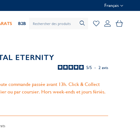
Français
Mon pani
ARATS
B2B
TAL ETERNITY
5
/
5
-
2
avis
ute commande passée avant 13h. Click & Collect
lier ou par coursier. Hors week-ends et jours fériés.
ats