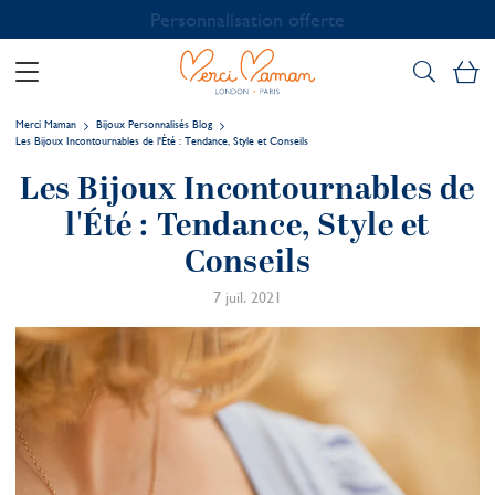
Personnalisation offerte
Mo
Merci Maman
Bijoux Personnalisés Blog
Les Bijoux Incontournables de l'Été : Tendance, Style et Conseils
Les Bijoux Incontournables de
l'Été : Tendance, Style et
Conseils
7 juil. 2021