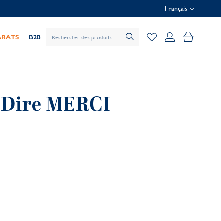
Français
Mon pani
ARATS
B2B
r Dire MERCI