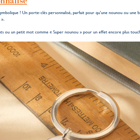
onnalisé
 symbolique ! Un porte-clés personnalisé, parfait pour qu’une nounou ou une ba
 ».
nts ou un petit mot comme « Super nounou » pour un effet encore plus touch