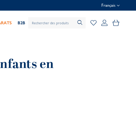
Français
Mon pani
ARATS
B2B
Enfants en