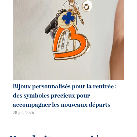
Bijoux personnalisés pour la rentrée :
Bi
des symboles précieux pour
co
accompagner les nouveaux départs
m
28 juil. 2026
21 j