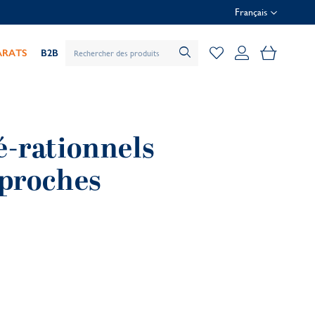
Français
Mon pani
ARATS
B2B
é-rationnels
 proches