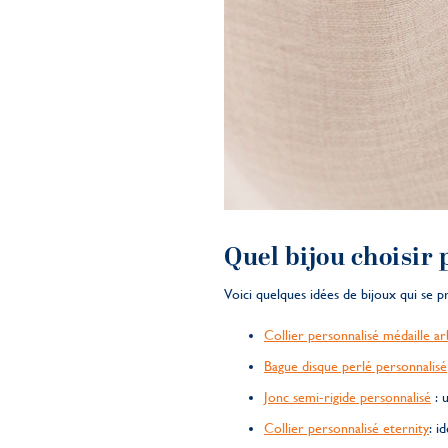
Quel bijou choisir 
Voici quelques idées de bijoux qui se p
Collier personnalisé médaille ar
Bague disque perlé personnalisé
Jonc semi-rigide personnalisé
: u
Collier personnalisé eternity
: i