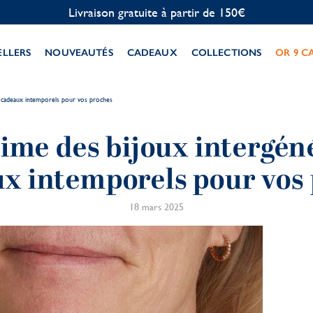
Personnalisation offerte
ELLERS
NOUVEAUTÉS
CADEAUX
COLLECTIONS
OR 9 C
 : cadeaux intemporels pour vos proches
time des bijoux intergén
ux intemporels pour vos
18 mars 2025