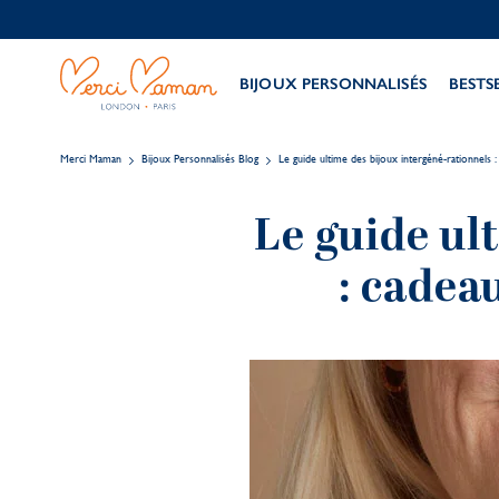
BIJOUX PERSONNALISÉS
BESTS
Merci Maman
Bijoux Personnalisés Blog
Le guide ultime des bijoux intergéné-rationnels
Le guide ul
: cadea