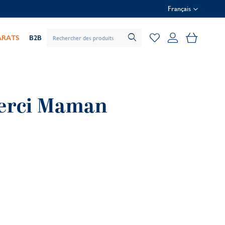
Français
Mon pani
ARATS
B2B
Merci Maman