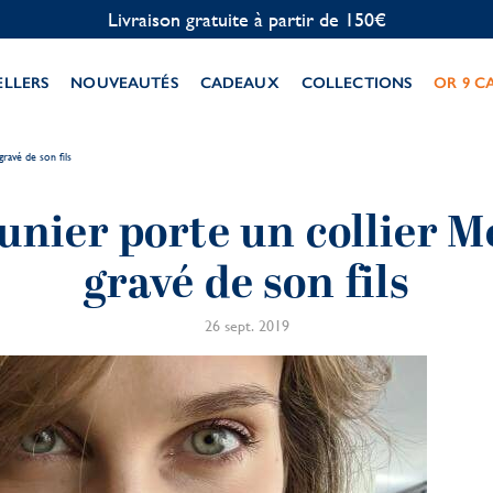
Personnalisation offerte
ELLERS
NOUVEAUTÉS
CADEAUX
COLLECTIONS
OR 9 C
ravé de son fils
unier porte un collier 
gravé de son fils
26 sept. 2019