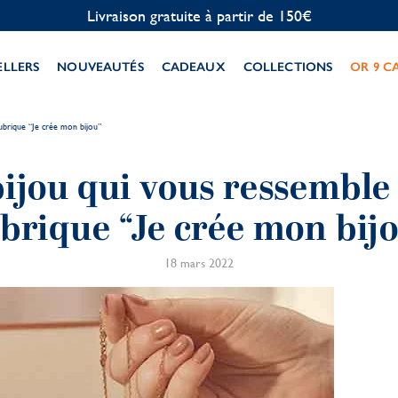
Personnalisation offerte
ELLERS
NOUVEAUTÉS
CADEAUX
COLLECTIONS
OR 9 C
ubrique “Je crée mon bijou”
ijou qui vous ressemble
brique “Je crée mon bij
18 mars 2022