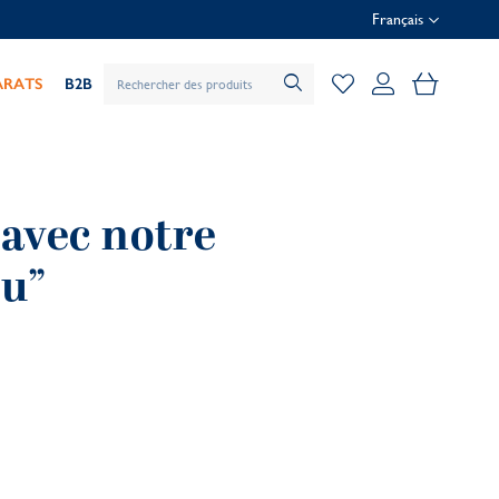
Français
Mon pani
ARATS
B2B
 avec notre
ou”